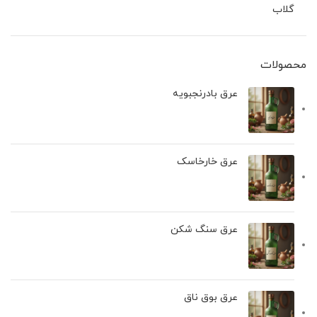
گلاب
محصولات
عرق بادرنجبويه
عرق خارخاسک
عرق سنگ شکن
عرق بوق ناق