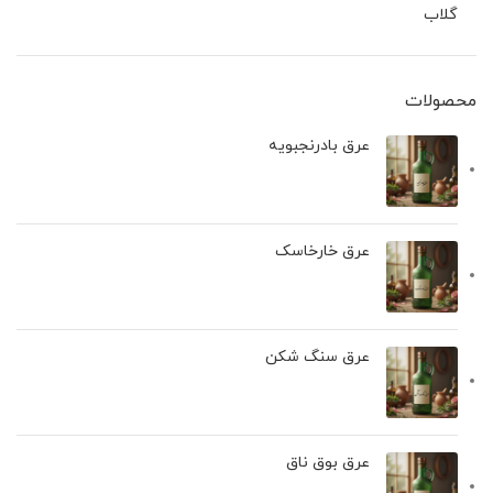
گلاب
محصولات
عرق بادرنجبويه
عرق خارخاسک
عرق سنگ شکن
عرق بوق ناق